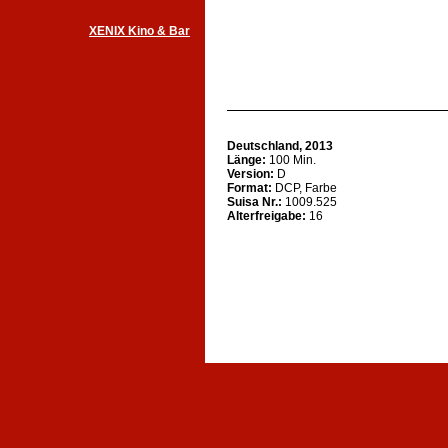
XENIX Kino & Bar
Deutschland, 2013
Länge:
100 Min.
Version:
D
Format:
DCP, Farbe
Suisa Nr.:
1009.525
Alterfreigabe:
16