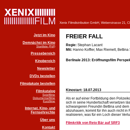
Xenix Filmdistribution GmbH, Weberstrasse 21, 
Jetzt im Kino
FREIER FALL
Demnächst im Kino
Regie:
Stephan Lacant
Startliste (Pdf)
Mit:
Hanno Koffler, Max Riemelt, Bettina 
Pressebereich
Berlinale 2013: Eröffnungsfilm Perspe
Kinobereich
Newsletter
DVDs bestellen
Filmplakate bestellen
Kinostart: 18.07.2013
Filmkatalog
Spielfilme
Dokumentarfilme
Als er auf einer Fortbildung den Polizei
Kurzfilme
sich in seine Hundertschaft versetzen l
schwangeren Freundin Bettina und dem Ra
Internat. Kino- und
abzuhauen, kommt für ihn auch nicht in 
Fernsehrechte
realisieren, was für ein Loch dieser Ver
Über uns
Filmkritik von Reto Bär auf SRF3
Kontakt