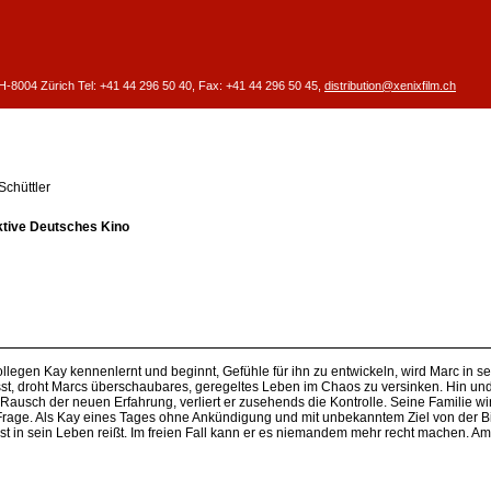
CH-8004 Zürich
Tel: +41 44 296 50 40,
Fax: +41 44 296 50 45,
distribution@xenixfilm.ch
Schüttler
ktive Deutsches Kino
kollegen Kay kennenlernt und beginnt, Gefühle für ihn zu entwickeln, wird Marc in s
ässt, droht Marcs überschaubares, geregeltes Leben im Chaos zu versinken. Hin un
usch der neuen Erfahrung, verliert er zusehends die Kontrolle. Seine Familie wi
Frage. Als Kay eines Tages ohne Ankündigung und mit unbekanntem Ziel von der Bi
lust in sein Leben reißt. Im freien Fall kann er es niemandem mehr recht machen. Am