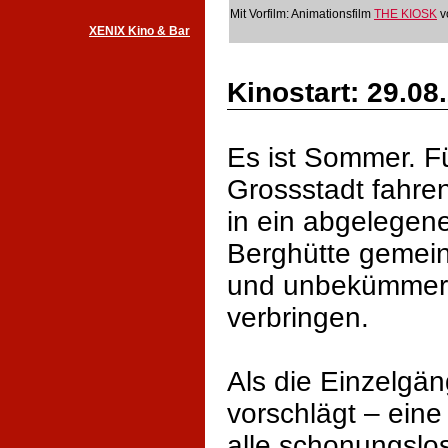
Mit Vorfilm: Animationsfilm
THE KIOSK
v
XENIX Kino & Bar
Kinostart: 29.08
Es ist Sommer. F
Grossstadt fahren
in ein abgelegene
Berghütte gemei
und unbekümmerte
verbringen.
Als die Einzelgän
vorschlägt – eine
alle schonungslos