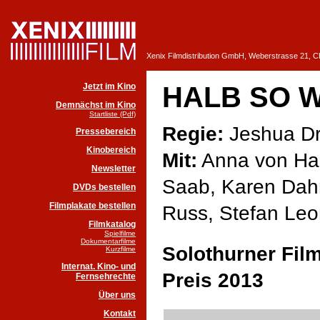
Xenix Filmdistribution GmbH, Weberstrasse 21, 
Jetzt im Kino
HALB SO W
Demnächst im Kino
Startliste (Pdf)
Regie:
Jeshua Dr
Pressebereich
Kinobereich
Mit:
Anna von Hae
Newsletter
Saab, Karen Dah
DVDs bestellen
Filmplakate bestellen
Russ, Stefan Le
Filmkatalog
Spielfilme
Dokumentarfilme
Solothurner Fil
Kurzfilme
Internat. Kino- und
Preis 2013
Fernsehrechte
Über uns
Kontakt