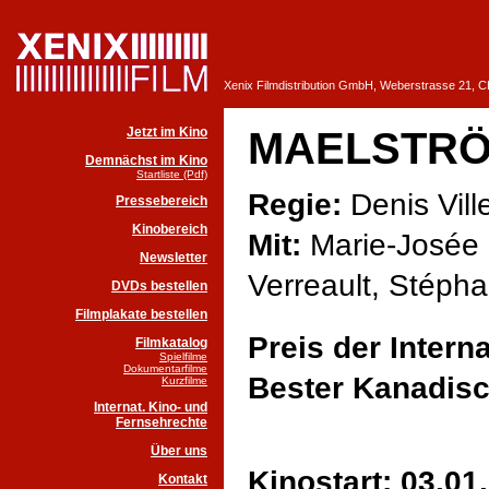
Xenix Filmdistribution GmbH, Weberstrasse 21, 
Jetzt im Kino
MAELSTR
Demnächst im Kino
Startliste (Pdf)
Regie:
Denis Vil
Pressebereich
Kinobereich
Mit:
Marie-Josée 
Newsletter
Verreault, Stéph
DVDs bestellen
Filmplakate bestellen
Preis der Interna
Filmkatalog
Spielfilme
Dokumentarfilme
Bester Kanadisc
Kurzfilme
Internat. Kino- und
Fernsehrechte
Über uns
Kinostart: 03.01
Kontakt