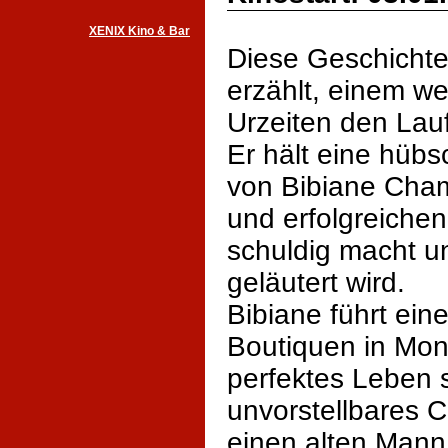
XENIX Kino & Bar
Diese Geschichte
erzählt, einem we
Urzeiten den Lau
Er hält eine hübs
von Bibiane Cha
und erfolgreichen
schuldig macht u
geläutert wird.
Bibiane führt ein
Boutiquen in Mont
perfektes Leben s
unvorstellbares C
einen alten Mann