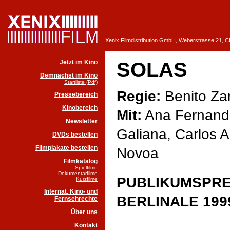
Xenix Filmdistribution GmbH, Weberstrasse 21, 
Jetzt im Kino
SOLAS
Demnächst im Kino
Startliste (Pdf)
Regie:
Benito Z
Pressebereich
Kinobereich
Mit:
Ana Fernand
Newsletter
Galiana, Carlos A
DVDs bestellen
Filmplakate bestellen
Novoa
Filmkatalog
Spielfilme
Dokumentarfilme
PUBLIKUMSPRE
Kurzfilme
Internat. Kino- und
BERLINALE 199
Fernsehrechte
Über uns
Kontakt