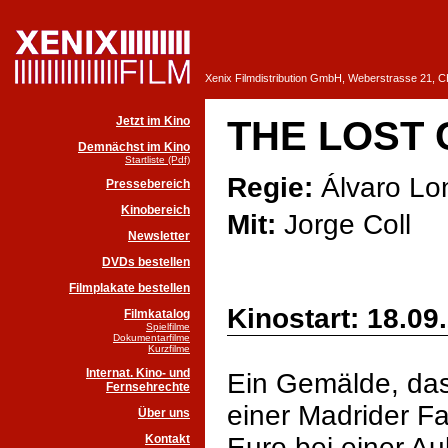
Xenix Filmdistribution GmbH, Weberstrasse 21, 
Jetzt im Kino
THE LOST
Demnächst im Kino
Startliste (Pdf)
Regie:
Álvaro Lo
Pressebereich
Kinobereich
Mit:
Jorge Coll
Newsletter
DVDs bestellen
Filmplakate bestellen
Kinostart: 18.09
Filmkatalog
Spielfilme
Dokumentarfilme
Kurzfilme
Internat. Kino- und
Ein Gemälde, da
Fernsehrechte
einer Madrider Fa
Über uns
Kontakt
Euro bei einer A