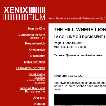
Xenix Filmdistribution GmbH, Weberstrasse 21, 
Jetzt im Kino
THE HILL WHERE LIO
Demnächst im Kino
LA COLLINE OÙ RUGISSENT 
Startliste (Pdf)
Regie:
Luàna Bajrami
Pressebereich
Mit:
Flaka Latifi, Era Balaj
Kinobereich
Cannes: Quinzaine des Réalisateurs
Newsletter
DVDs bestellen
Filmplakate bestellen
Filmkatalog
Kinostart: 18.08.2022
Spielfilme
Dokumentarfilme
Kurzfilme
Irgendwo im Kosovo, in einem abgelegene
werden. In ihrem Streben nach Unabhängig
Internat. Kino- und
lassen.
Fernsehrechte
Über uns
Kontakt